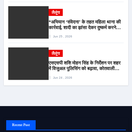
लैलूंगा
*अभियान ‘संवेदना’ के तहत महिला थाना की
कार्रवाई, शादी का झांसा देकर दुष्कर्म करने
वाला आरोपी गिरफ्तार*
Jun 25 , 2026
लैलूंगा
एसएसपी शशि मोहन सिंह के निर्देशन पर शहर
में विजुअल पुलिसिंग को बढ़ावा, कोतवाली
पुलिस की देर शाम सघन फुट पेट्रोलिंग*
Jun 24 , 2026
Recent Post