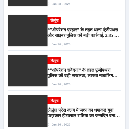
गौवंश सुरक्षित, पिकअप जब्त*
Jun 28 , 2026
लैलूंगा
*”ऑपरेशन प्रहार” के तहत थाना पूंजीपथरा
और साइबर पुलिस की बड़ी कार्रवाई, 2.85 टन
संदिग्ध कबाड़ सहित पिकअप वाहन जब्त*
Jun 26 , 2026
लैलूंगा
*”ऑपरेशन संवेदना” के तहत पूंजीपथरा
पुलिस की बड़ी सफलता, लापता नाबालिग
बालिका रायपुर से सकुशल बरामद, मामले में दो
Jun 26 , 2026
आरोपी गिरफ्तार*
लैलूंगा
लैलूंगा प्रेस क्लब में जश्न का धमाका! युवा
पत्रकार हीरालाल राठिया का जन्मदिन बना
मीडिया महाकुंभ, विश्राम गृह में गूंजे बधाई के
Jun 26 , 2026
स्वर