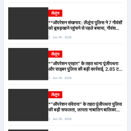
लैलूंगा
**ऑपरेशन शंखनाद : लैलूंगा पुलिस ने 7 गौवंशों
को बूचड़खाने पहुंचने से पहले बचाया, गौवंश
सुरक्षित, पिकअप जब्त*
Jun 28 , 2026
लैलूंगा
*”ऑपरेशन प्रहार” के तहत थाना पूंजीपथरा
और साइबर पुलिस की बड़ी कार्रवाई, 2.85 टन
संदिग्ध कबाड़ सहित पिकअप वाहन जब्त*
Jun 26 , 2026
लैलूंगा
*”ऑपरेशन संवेदना” के तहत पूंजीपथरा पुलिस
की बड़ी सफलता, लापता नाबालिग बालिका
रायपुर से सकुशल बरामद, मामले में दो आरोपी
Jun 26 , 2026
गिरफ्तार*