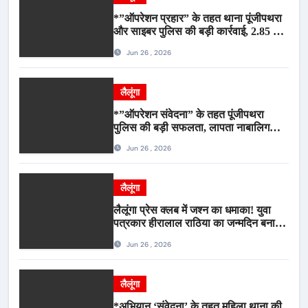
*”ऑपरेशन प्रहार” के तहत थाना पूंजीपथरा
और साइबर पुलिस की बड़ी कार्रवाई, 2.85 टन
संदिग्ध कबाड़ सहित पिकअप वाहन जब्त*
Jun 26 , 2026
लैलूंगा
*”ऑपरेशन संवेदना” के तहत पूंजीपथरा
पुलिस की बड़ी सफलता, लापता नाबालिग
बालिका रायपुर से सकुशल बरामद, मामले में दो
Jun 26 , 2026
आरोपी गिरफ्तार*
लैलूंगा
लैलूंगा प्रेस क्लब में जश्न का धमाका! युवा
पत्रकार हीरालाल राठिया का जन्मदिन बना
मीडिया महाकुंभ, विश्राम गृह में गूंजे बधाई के
Jun 26 , 2026
स्वर
लैलूंगा
*अभियान ‘संवेदना’ के तहत महिला थाना की