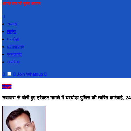
आपके हक की बुलंद आवाज़
रायगढ़
लैलूंगा
घरघोड़ा
धरमजयगढ़
पत्थलगांव
खरसिया
Join Whatsup
लैलूंगा
नवापारा से चोरी हुए ट्रेक्टर मामले में घरघोड़ा पुलिस की त्वरित कार्रवाई,