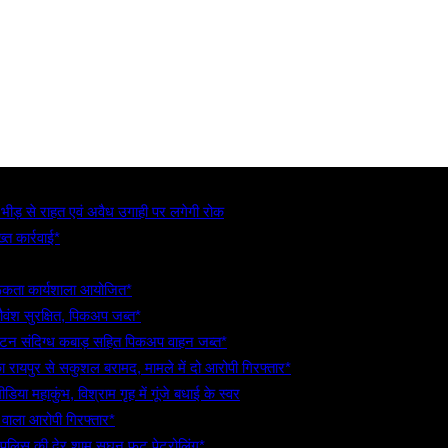
, भीड़ से राहत एवं अवैध उगाही पर लगेगी रोक
्त कार्रवाई*
गरूकता कार्यशाला आयोजित*
गौवंश सुरक्षित, पिकअप जब्त*
5 टन संदिग्ध कबाड़ सहित पिकअप वाहन जब्त*
रायपुर से सकुशल बरामद, मामले में दो आरोपी गिरफ्तार*
िया महाकुंभ, विश्राम गृह में गूंजे बधाई के स्वर
े वाला आरोपी गिरफ्तार*
 पुलिस की देर शाम सघन फुट पेट्रोलिंग*