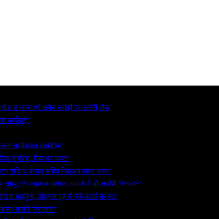
, भीड़ से राहत एवं अवैध उगाही पर लगेगी रोक
्त कार्रवाई*
गरूकता कार्यशाला आयोजित*
गौवंश सुरक्षित, पिकअप जब्त*
5 टन संदिग्ध कबाड़ सहित पिकअप वाहन जब्त*
रायपुर से सकुशल बरामद, मामले में दो आरोपी गिरफ्तार*
िया महाकुंभ, विश्राम गृह में गूंजे बधाई के स्वर
े वाला आरोपी गिरफ्तार*