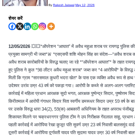
By
Rakesh Jaiswal
May 12, 2026
शेयर करें
12/05/2026
💥💥*ऑपरेशन “आघात” में अवैध महुआ शराब पर रायगढ़ पुलिस की ब
प्रयुक्त सामग्री भी जब्त*🚨 *एसएसपी शशि मोहन सिंह का संदेश—“अवैध शराब का
अवैध शराब कारोबारियों के विरुद्ध चलाए जा रहे *“ऑपरेशन आघात”* के तहत रायगढ़
हुए पुलिस ने कुल *98 लीटर अवैध महुआ शराब* जब्त कर *4 आरोपियों* के विरुद
मिली कि ग्राम *सारसमाल कुधरी भदरा खेत* के पास एक व्यक्ति अवैध रूप से हाथ भट्
उदेश्वर उरांव उम्र 43 वर्ष को पकड़ा गया। आरोपी के कब्जे से अलग-अलग प्लास्
कार्रवाई में महिला प्रधान आरक्षक सुदो भगत, आरक्षक पुष्पेन्द्र सिदार, पुष्षोत्त
किरीतमाल में आरोपी गंगाधर सिदार पिता स्वर्गीय डमरूधर सिदार उम्र 59 वर्ष के बा
पर उसके विरुद्ध धारा 34(2), 59(क) आबकारी अधिनियम के तहत अपराध पंजीबद्ध कर
शिकायत मिलने पर चक्रधरनगर पुलिस टीम ने उप निरीक्षक गेंदलाल साहू, प्रधान आरक
पहली कार्रवाई में आरोपिया रेखा कुजूर पति सुवर्ण उम्र 23 वर्ष निवासी बालसमुंद व
दूसरी कार्रवाई में आरोपिया दुर्गावती यादव पति सुदामा यादव उम्र 30 वर्ष निवास