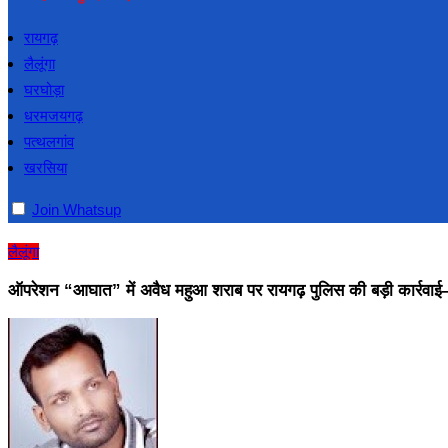
रायगढ़
लैलूंगा
घरघोड़ा
धरमजयगढ़
पत्थलगांव
खरसिया
Join Whatsup
लैलूंगा
ऑपरेशन “आघात” में अवैध महुआ शराब पर रायगढ़ पुलिस की बड़ी कार्रवा