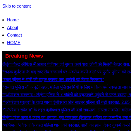
Skip to content
Home
About
Contact
HOME
Breaking News
लैलूंगा पोस्ट ऑफिस में आधार पंजीयन एवं सुधार कार्य शुरू लोगों को मिलेगी बेहतर सेवा
*सड़क दुर्घटना के बाद राष्ट्रीय राजमार्ग पर अवरोध करने वालों पर पुसौर पुलिस की सख
*छाल पुलिस ने चोरी की बाइक बरामद कर आरोपी को किया गिरफ्तार*
*रायगढ़ पुलिस की अनूठी पहल, महिला पुलिसकर्मियों के लिए मासिक धर्म स्वच्छता जा
**ऑपरेशन शंखनाद : लैलूंगा पुलिस ने 7 गौवंशों को बूचड़खाने पहुंचने से पहले बचाया, 
*”ऑपरेशन प्रहार” के तहत थाना पूंजीपथरा और साइबर पुलिस की बड़ी कार्रवाई, 2.8
*”ऑपरेशन संवेदना” के तहत पूंजीपथरा पुलिस की बड़ी सफलता, लापता नाबालिग बालिका 
लैलूंगा प्रेस क्लब में जश्न का धमाका! युवा पत्रकार हीरालाल राठिया का जन्मदिन बना मीड
*अभियान ‘संवेदना’ के तहत महिला थाना की कार्रवाई, शादी का झांसा देकर दुष्कर्म करन