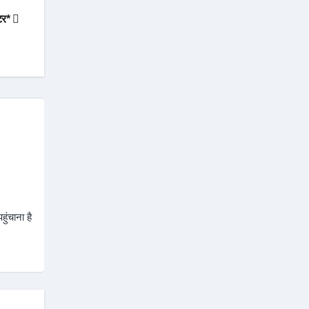
ेटर*
ुंचाना है