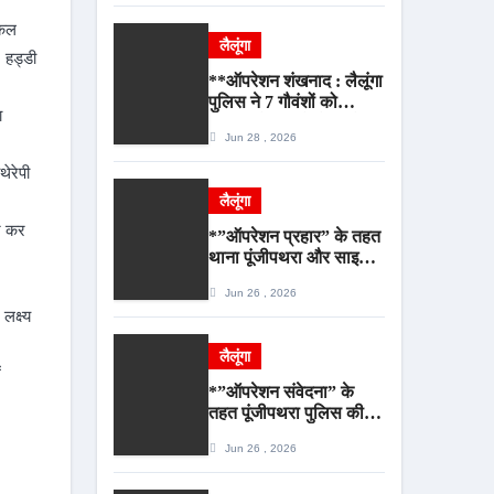
आयोजित*
िकल
लैलूंगा
 हड्डी
**ऑपरेशन शंखनाद : लैलूंगा
पुलिस ने 7 गौवंशों को
ा
बूचड़खाने पहुंचने से पहले
Jun 28 , 2026
बचाया, गौवंश सुरक्षित,
पिकअप जब्त*
ेरेपी
लैलूंगा
ाज कर
*”ऑपरेशन प्रहार” के तहत
थाना पूंजीपथरा और साइबर
पुलिस की बड़ी कार्रवाई,
Jun 26 , 2026
2.85 टन संदिग्ध कबाड़
लक्ष्य
सहित पिकअप वाहन जब्त*
लैलूंगा
ं
*”ऑपरेशन संवेदना” के
तहत पूंजीपथरा पुलिस की
बड़ी सफलता, लापता
Jun 26 , 2026
नाबालिग बालिका रायपुर से
सकुशल बरामद, मामले में दो