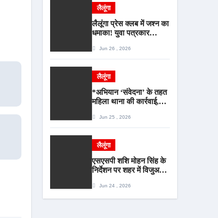
आरोपी गिरफ्तार*
लैलूंगा
लैलूंगा प्रेस क्लब में जश्न का
धमाका! युवा पत्रकार
हीरालाल राठिया का जन्मदिन
Jun 26 , 2026
बना मीडिया महाकुंभ, विश्राम
गृह में गूंजे बधाई के स्वर
लैलूंगा
*अभियान ‘संवेदना’ के तहत
महिला थाना की कार्रवाई,
शादी का झांसा देकर दुष्कर्म
Jun 25 , 2026
करने वाला आरोपी गिरफ्तार*
लैलूंगा
एसएसपी शशि मोहन सिंह के
निर्देशन पर शहर में विजुअल
पुलिसिंग को बढ़ावा,
Jun 24 , 2026
कोतवाली पुलिस की देर शाम
सघन फुट पेट्रोलिंग*