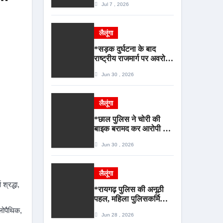
Jul 7 , 2026
बेहतर सेवा, भीड़ से राहत एवं
अवैध उगाही पर लगेगी रोक
लैलूंगा
*सड़क दुर्घटना के बाद
राष्ट्रीय राजमार्ग पर अवरोध
करने वालों पर पुसौर पुलिस
Jun 30 , 2026
की सख्त कार्रवाई*
लैलूंगा
*छाल पुलिस ने चोरी की
बाइक बरामद कर आरोपी को
किया गिरफ्तार*
Jun 30 , 2026
लैलूंगा
्रद्धा,
*रायगढ़ पुलिस की अनूठी
पहल, महिला पुलिसकर्मियों
के लिए मासिक धर्म स्वच्छता
लोपैथिक,
Jun 28 , 2026
जागरूकता कार्यशाला