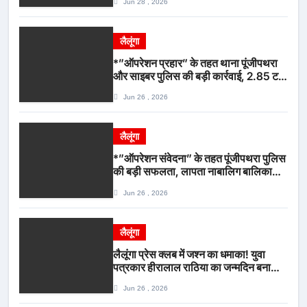
Jun 28 , 2026
लैलूंगा
*”ऑपरेशन प्रहार” के तहत थाना पूंजीपथरा
और साइबर पुलिस की बड़ी कार्रवाई, 2.85 टन
संदिग्ध कबाड़ सहित पिकअप वाहन जब्त*
Jun 26 , 2026
लैलूंगा
*”ऑपरेशन संवेदना” के तहत पूंजीपथरा पुलिस
की बड़ी सफलता, लापता नाबालिग बालिका
रायपुर से सकुशल बरामद, मामले में दो आरोपी
Jun 26 , 2026
गिरफ्तार*
लैलूंगा
लैलूंगा प्रेस क्लब में जश्न का धमाका! युवा
पत्रकार हीरालाल राठिया का जन्मदिन बना
मीडिया महाकुंभ, विश्राम गृह में गूंजे बधाई के
Jun 26 , 2026
स्वर