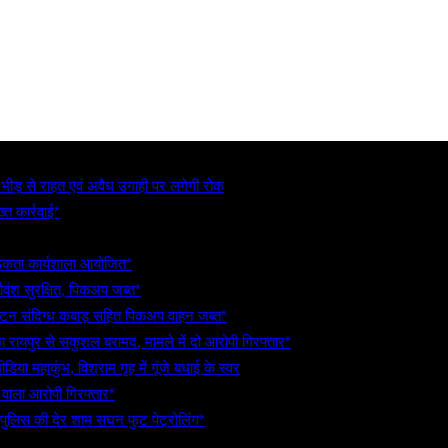
, भीड़ से राहत एवं अवैध उगाही पर लगेगी रोक
्त कार्रवाई*
गरूकता कार्यशाला आयोजित*
गौवंश सुरक्षित, पिकअप जब्त*
5 टन संदिग्ध कबाड़ सहित पिकअप वाहन जब्त*
रायपुर से सकुशल बरामद, मामले में दो आरोपी गिरफ्तार*
िया महाकुंभ, विश्राम गृह में गूंजे बधाई के स्वर
े वाला आरोपी गिरफ्तार*
 पुलिस की देर शाम सघन फुट पेट्रोलिंग*