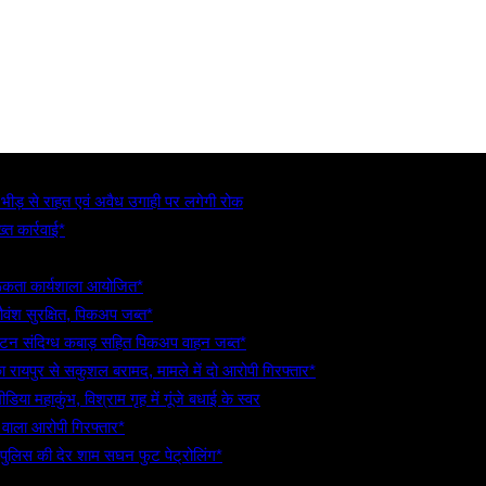
, भीड़ से राहत एवं अवैध उगाही पर लगेगी रोक
्त कार्रवाई*
गरूकता कार्यशाला आयोजित*
गौवंश सुरक्षित, पिकअप जब्त*
5 टन संदिग्ध कबाड़ सहित पिकअप वाहन जब्त*
रायपुर से सकुशल बरामद, मामले में दो आरोपी गिरफ्तार*
िया महाकुंभ, विश्राम गृह में गूंजे बधाई के स्वर
े वाला आरोपी गिरफ्तार*
 पुलिस की देर शाम सघन फुट पेट्रोलिंग*