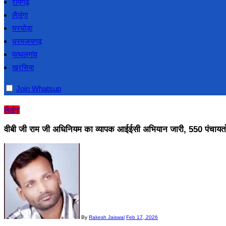
रायगढ़
लैलूंगा
घरघोड़ा
धरमजयगढ़
पत्थलगांव
खरसिया
Join Whatsup
लैलूंगा
वीबी जी राम जी अधिनियम का व्यापक आईईसी अभियान जारी, 550 पंचायतो
By
Rakesh Jaiswal
Feb 17, 2026