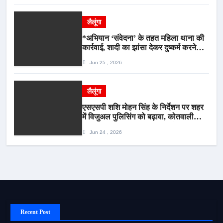
लैलूंगा
*अभियान ‘संवेदना’ के तहत महिला थाना की
कार्रवाई, शादी का झांसा देकर दुष्कर्म करने
वाला आरोपी गिरफ्तार*
Jun 25 , 2026
लैलूंगा
एसएसपी शशि मोहन सिंह के निर्देशन पर शहर
में विजुअल पुलिसिंग को बढ़ावा, कोतवाली
पुलिस की देर शाम सघन फुट पेट्रोलिंग*
Jun 24 , 2026
Recent Post