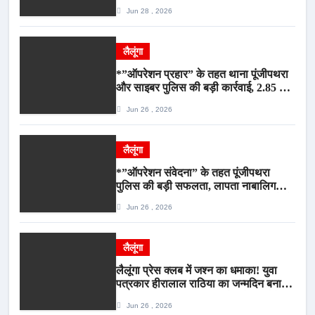
गौवंश सुरक्षित, पिकअप जब्त*
Jun 28 , 2026
लैलूंगा
*”ऑपरेशन प्रहार” के तहत थाना पूंजीपथरा
और साइबर पुलिस की बड़ी कार्रवाई, 2.85 टन
संदिग्ध कबाड़ सहित पिकअप वाहन जब्त*
Jun 26 , 2026
लैलूंगा
*”ऑपरेशन संवेदना” के तहत पूंजीपथरा
पुलिस की बड़ी सफलता, लापता नाबालिग
बालिका रायपुर से सकुशल बरामद, मामले में दो
Jun 26 , 2026
आरोपी गिरफ्तार*
लैलूंगा
लैलूंगा प्रेस क्लब में जश्न का धमाका! युवा
पत्रकार हीरालाल राठिया का जन्मदिन बना
मीडिया महाकुंभ, विश्राम गृह में गूंजे बधाई के
Jun 26 , 2026
स्वर