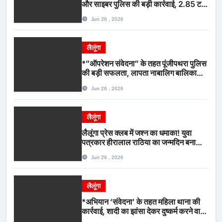
और साइबर पुलिस की बड़ी कार्रवाई, 2.85 टन
संदिग्ध कबाड़ सहित पिकअप वाहन जब्त*
Jun 26 , 2026
लैलूंगा
*”ऑपरेशन संवेदना” के तहत पूंजीपथरा पुलिस
की बड़ी सफलता, लापता नाबालिग बालिका
रायपुर से सकुशल बरामद, मामले में दो आरोपी
Jun 26 , 2026
गिरफ्तार*
लैलूंगा
लैलूंगा प्रेस क्लब में जश्न का धमाका! युवा
पत्रकार हीरालाल राठिया का जन्मदिन बना
मीडिया महाकुंभ, विश्राम गृह में गूंजे बधाई के
Jun 26 , 2026
स्वर
लैलूंगा
*अभियान ‘संवेदना’ के तहत महिला थाना की
कार्रवाई, शादी का झांसा देकर दुष्कर्म करने वाला
आरोपी गिरफ्तार*