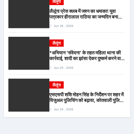
लैलूंगा
लैलूंगा प्रेस क्लब में जश्न का धमाका! युवा
पत्रकार हीरालाल राठिया का जन्मदिन बना
मीडिया महाकुंभ, विश्राम गृह में गूंजे बधाई के
Jun 26 , 2026
स्वर
लैलूंगा
*अभियान ‘संवेदना’ के तहत महिला थाना की
कार्रवाई, शादी का झांसा देकर दुष्कर्म करने वाला
आरोपी गिरफ्तार*
Jun 25 , 2026
लैलूंगा
एसएसपी शशि मोहन सिंह के निर्देशन पर शहर में
विजुअल पुलिसिंग को बढ़ावा, कोतवाली पुलिस
की देर शाम सघन फुट पेट्रोलिंग*
Jun 24 , 2026