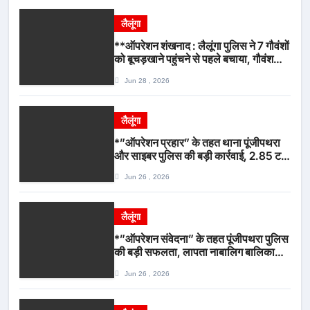
लैलूंगा
**ऑपरेशन शंखनाद : लैलूंगा पुलिस ने 7 गौवंशों
को बूचड़खाने पहुंचने से पहले बचाया, गौवंश
सुरक्षित, पिकअप जब्त*
Jun 28 , 2026
लैलूंगा
*”ऑपरेशन प्रहार” के तहत थाना पूंजीपथरा
और साइबर पुलिस की बड़ी कार्रवाई, 2.85 टन
संदिग्ध कबाड़ सहित पिकअप वाहन जब्त*
Jun 26 , 2026
लैलूंगा
*”ऑपरेशन संवेदना” के तहत पूंजीपथरा पुलिस
की बड़ी सफलता, लापता नाबालिग बालिका
रायपुर से सकुशल बरामद, मामले में दो आरोपी
Jun 26 , 2026
गिरफ्तार*