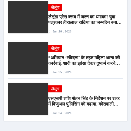
लैलूंगा
लैलूंगा प्रेस क्लब में जश्न का धमाका! युवा
पत्रकार हीरालाल राठिया का जन्मदिन बना
मीडिया महाकुंभ, विश्राम गृह में गूंजे बधाई के
Jun 26 , 2026
स्वर
लैलूंगा
*अभियान ‘संवेदना’ के तहत महिला थाना की
कार्रवाई, शादी का झांसा देकर दुष्कर्म करने
वाला आरोपी गिरफ्तार*
Jun 25 , 2026
लैलूंगा
एसएसपी शशि मोहन सिंह के निर्देशन पर शहर
में विजुअल पुलिसिंग को बढ़ावा, कोतवाली
पुलिस की देर शाम सघन फुट पेट्रोलिंग*
Jun 24 , 2026