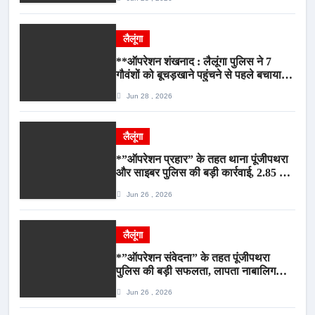
लैलूंगा
**ऑपरेशन शंखनाद : लैलूंगा पुलिस ने 7
गौवंशों को बूचड़खाने पहुंचने से पहले बचाया,
गौवंश सुरक्षित, पिकअप जब्त*
Jun 28 , 2026
लैलूंगा
*”ऑपरेशन प्रहार” के तहत थाना पूंजीपथरा
और साइबर पुलिस की बड़ी कार्रवाई, 2.85 टन
संदिग्ध कबाड़ सहित पिकअप वाहन जब्त*
Jun 26 , 2026
लैलूंगा
*”ऑपरेशन संवेदना” के तहत पूंजीपथरा
पुलिस की बड़ी सफलता, लापता नाबालिग
बालिका रायपुर से सकुशल बरामद, मामले में दो
Jun 26 , 2026
आरोपी गिरफ्तार*