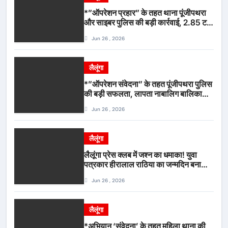
*”ऑपरेशन प्रहार” के तहत थाना पूंजीपथरा
और साइबर पुलिस की बड़ी कार्रवाई, 2.85 टन
संदिग्ध कबाड़ सहित पिकअप वाहन जब्त*
Jun 26 , 2026
लैलूंगा
*”ऑपरेशन संवेदना” के तहत पूंजीपथरा पुलिस
की बड़ी सफलता, लापता नाबालिग बालिका
रायपुर से सकुशल बरामद, मामले में दो आरोपी
Jun 26 , 2026
गिरफ्तार*
लैलूंगा
लैलूंगा प्रेस क्लब में जश्न का धमाका! युवा
पत्रकार हीरालाल राठिया का जन्मदिन बना
मीडिया महाकुंभ, विश्राम गृह में गूंजे बधाई के
Jun 26 , 2026
स्वर
लैलूंगा
*अभियान ‘संवेदना’ के तहत महिला थाना की