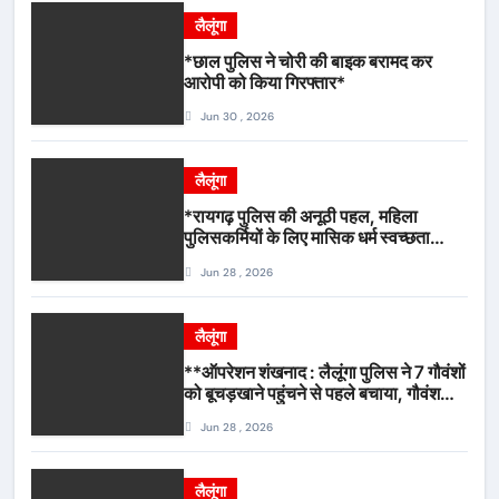
लैलूंगा
*छाल पुलिस ने चोरी की बाइक बरामद कर
आरोपी को किया गिरफ्तार*
Jun 30 , 2026
लैलूंगा
*रायगढ़ पुलिस की अनूठी पहल, महिला
पुलिसकर्मियों के लिए मासिक धर्म स्वच्छता
जागरूकता कार्यशाला आयोजित*
Jun 28 , 2026
लैलूंगा
**ऑपरेशन शंखनाद : लैलूंगा पुलिस ने 7 गौवंशों
को बूचड़खाने पहुंचने से पहले बचाया, गौवंश
सुरक्षित, पिकअप जब्त*
Jun 28 , 2026
लैलूंगा