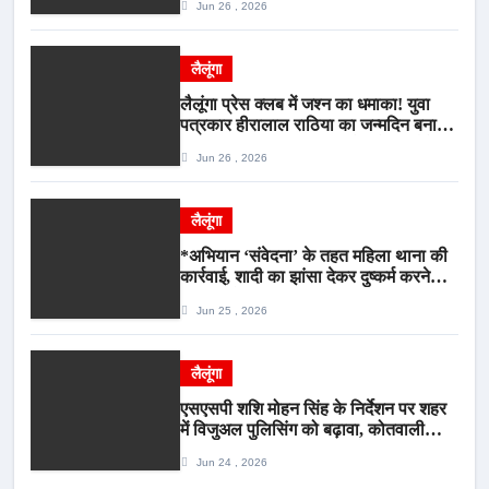
Jun 26 , 2026
आरोपी गिरफ्तार*
लैलूंगा
लैलूंगा प्रेस क्लब में जश्न का धमाका! युवा
पत्रकार हीरालाल राठिया का जन्मदिन बना
मीडिया महाकुंभ, विश्राम गृह में गूंजे बधाई के
Jun 26 , 2026
स्वर
लैलूंगा
*अभियान ‘संवेदना’ के तहत महिला थाना की
कार्रवाई, शादी का झांसा देकर दुष्कर्म करने
वाला आरोपी गिरफ्तार*
Jun 25 , 2026
लैलूंगा
एसएसपी शशि मोहन सिंह के निर्देशन पर शहर
में विजुअल पुलिसिंग को बढ़ावा, कोतवाली
पुलिस की देर शाम सघन फुट पेट्रोलिंग*
Jun 24 , 2026