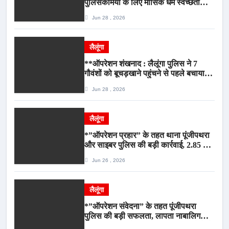
पुलिसकर्मियों के लिए मासिक धर्म स्वच्छता
जागरूकता कार्यशाला आयोजित*
Jun 28 , 2026
लैलूंगा
**ऑपरेशन शंखनाद : लैलूंगा पुलिस ने 7
गौवंशों को बूचड़खाने पहुंचने से पहले बचाया,
गौवंश सुरक्षित, पिकअप जब्त*
Jun 28 , 2026
लैलूंगा
*”ऑपरेशन प्रहार” के तहत थाना पूंजीपथरा
और साइबर पुलिस की बड़ी कार्रवाई, 2.85 टन
संदिग्ध कबाड़ सहित पिकअप वाहन जब्त*
Jun 26 , 2026
लैलूंगा
*”ऑपरेशन संवेदना” के तहत पूंजीपथरा
पुलिस की बड़ी सफलता, लापता नाबालिग
बालिका रायपुर से सकुशल बरामद, मामले में दो