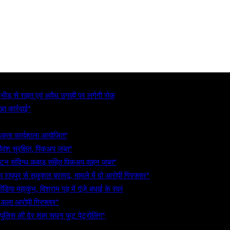
, भीड़ से राहत एवं अवैध उगाही पर लगेगी रोक
्त कार्रवाई*
गरूकता कार्यशाला आयोजित*
गौवंश सुरक्षित, पिकअप जब्त*
5 टन संदिग्ध कबाड़ सहित पिकअप वाहन जब्त*
रायपुर से सकुशल बरामद, मामले में दो आरोपी गिरफ्तार*
िया महाकुंभ, विश्राम गृह में गूंजे बधाई के स्वर
े वाला आरोपी गिरफ्तार*
 पुलिस की देर शाम सघन फुट पेट्रोलिंग*