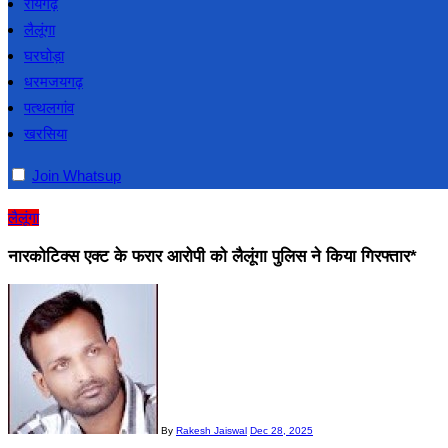
रायगढ़
लैलूंगा
घरघोड़ा
धरमजयगढ़
पत्थलगांव
खरसिया
Join Whatsup
लैलूंगा
नारकोटिक्स एक्ट के फरार आरोपी को लैलूंगा पुलिस ने किया गिरफ्तार*
By
Rakesh Jaiswal
Dec 28, 2025