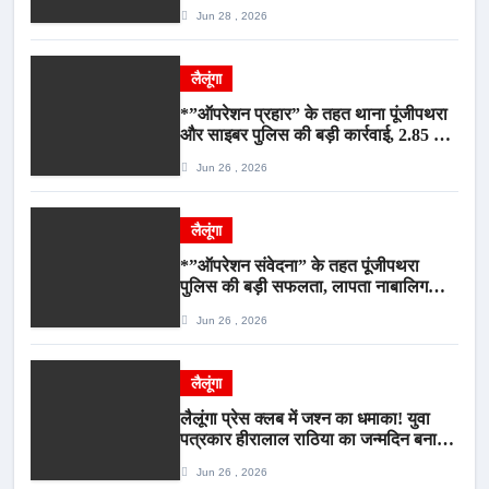
गौवंश सुरक्षित, पिकअप जब्त*
Jun 28 , 2026
लैलूंगा
*”ऑपरेशन प्रहार” के तहत थाना पूंजीपथरा
और साइबर पुलिस की बड़ी कार्रवाई, 2.85 टन
संदिग्ध कबाड़ सहित पिकअप वाहन जब्त*
Jun 26 , 2026
लैलूंगा
*”ऑपरेशन संवेदना” के तहत पूंजीपथरा
पुलिस की बड़ी सफलता, लापता नाबालिग
बालिका रायपुर से सकुशल बरामद, मामले में दो
Jun 26 , 2026
आरोपी गिरफ्तार*
लैलूंगा
लैलूंगा प्रेस क्लब में जश्न का धमाका! युवा
पत्रकार हीरालाल राठिया का जन्मदिन बना
मीडिया महाकुंभ, विश्राम गृह में गूंजे बधाई के
Jun 26 , 2026
स्वर