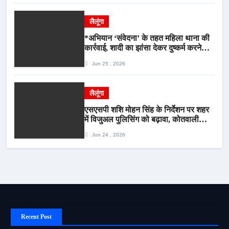
लैलूंगा
*अभियान ‘संवेदना’ के तहत महिला थाना की
कार्रवाई, शादी का झांसा देकर दुष्कर्म करने
वाला आरोपी गिरफ्तार*
Jun 25 , 2026
लैलूंगा
एसएसपी शशि मोहन सिंह के निर्देशन पर शहर
में विजुअल पुलिसिंग को बढ़ावा, कोतवाली
पुलिस की देर शाम सघन फुट पेट्रोलिंग*
Jun 24 , 2026
Recent Post