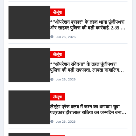
लैलूंगा
*”ऑपरेशन प्रहार” के तहत थाना पूंजीपथरा
और साइबर पुलिस की बड़ी कार्रवाई, 2.85 टन
संदिग्ध कबाड़ सहित पिकअप वाहन जब्त*
Jun 26 , 2026
लैलूंगा
*”ऑपरेशन संवेदना” के तहत पूंजीपथरा
पुलिस की बड़ी सफलता, लापता नाबालिग
बालिका रायपुर से सकुशल बरामद, मामले में दो
Jun 26 , 2026
आरोपी गिरफ्तार*
लैलूंगा
लैलूंगा प्रेस क्लब में जश्न का धमाका! युवा
पत्रकार हीरालाल राठिया का जन्मदिन बना
मीडिया महाकुंभ, विश्राम गृह में गूंजे बधाई के
Jun 26 , 2026
स्वर