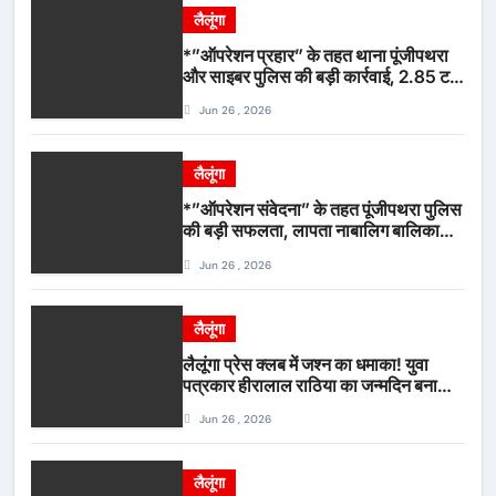
लैलूंगा
*”ऑपरेशन प्रहार” के तहत थाना पूंजीपथरा
और साइबर पुलिस की बड़ी कार्रवाई, 2.85 टन
संदिग्ध कबाड़ सहित पिकअप वाहन जब्त*
Jun 26 , 2026
लैलूंगा
*”ऑपरेशन संवेदना” के तहत पूंजीपथरा पुलिस
की बड़ी सफलता, लापता नाबालिग बालिका
रायपुर से सकुशल बरामद, मामले में दो आरोपी
Jun 26 , 2026
गिरफ्तार*
लैलूंगा
लैलूंगा प्रेस क्लब में जश्न का धमाका! युवा
पत्रकार हीरालाल राठिया का जन्मदिन बना
मीडिया महाकुंभ, विश्राम गृह में गूंजे बधाई के
Jun 26 , 2026
स्वर
लैलूंगा