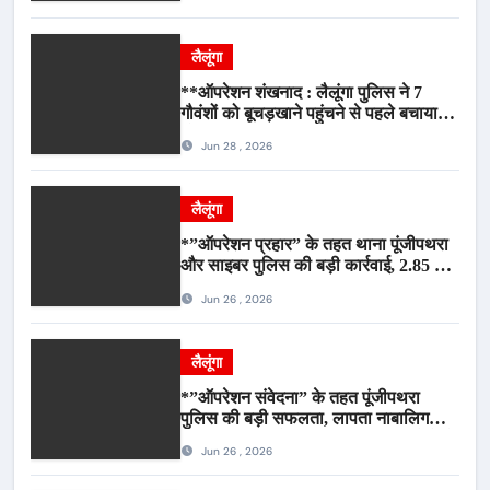
लैलूंगा
**ऑपरेशन शंखनाद : लैलूंगा पुलिस ने 7
गौवंशों को बूचड़खाने पहुंचने से पहले बचाया,
गौवंश सुरक्षित, पिकअप जब्त*
Jun 28 , 2026
लैलूंगा
*”ऑपरेशन प्रहार” के तहत थाना पूंजीपथरा
और साइबर पुलिस की बड़ी कार्रवाई, 2.85 टन
संदिग्ध कबाड़ सहित पिकअप वाहन जब्त*
Jun 26 , 2026
लैलूंगा
*”ऑपरेशन संवेदना” के तहत पूंजीपथरा
पुलिस की बड़ी सफलता, लापता नाबालिग
बालिका रायपुर से सकुशल बरामद, मामले में दो
Jun 26 , 2026
आरोपी गिरफ्तार*