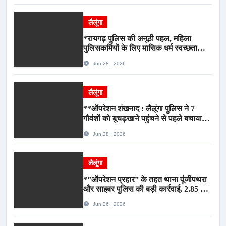
लैलूंगा
*रायगढ़ पुलिस की अनूठी पहल, महिला
पुलिसकर्मियों के लिए मासिक धर्म स्वच्छता
जागरूकता कार्यशाला आयोजित*
Jun 28 , 2026
लैलूंगा
**ऑपरेशन शंखनाद : लैलूंगा पुलिस ने 7
गौवंशों को बूचड़खाने पहुंचने से पहले बचाया,
गौवंश सुरक्षित, पिकअप जब्त*
Jun 28 , 2026
लैलूंगा
*”ऑपरेशन प्रहार” के तहत थाना पूंजीपथरा
और साइबर पुलिस की बड़ी कार्रवाई, 2.85 टन
संदिग्ध कबाड़ सहित पिकअप वाहन जब्त*
Jun 26 , 2026