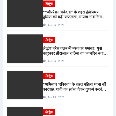
लैलूंगा
*”ऑपरेशन संवेदना” के तहत पूंजीपथरा
पुलिस की बड़ी सफलता, लापता नाबालिग
बालिका रायपुर से सकुशल बरामद, मामले में दो
Jun 26 , 2026
आरोपी गिरफ्तार*
लैलूंगा
लैलूंगा प्रेस क्लब में जश्न का धमाका! युवा
पत्रकार हीरालाल राठिया का जन्मदिन बना
मीडिया महाकुंभ, विश्राम गृह में गूंजे बधाई के
Jun 26 , 2026
स्वर
लैलूंगा
*अभियान ‘संवेदना’ के तहत महिला थाना की
कार्रवाई, शादी का झांसा देकर दुष्कर्म करने
वाला आरोपी गिरफ्तार*
Jun 25 , 2026
लैलूंगा