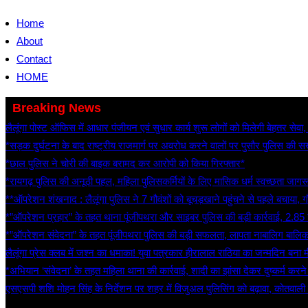
Skip
Home
to
About
content
Contact
HOME
Breaking News
लैलूंगा पोस्ट ऑफिस में आधार पंजीयन एवं सुधार कार्य शुरू लोगों को मिलेगी बेहतर सेवा
*सड़क दुर्घटना के बाद राष्ट्रीय राजमार्ग पर अवरोध करने वालों पर पुसौर पुलिस की सख
*छाल पुलिस ने चोरी की बाइक बरामद कर आरोपी को किया गिरफ्तार*
*रायगढ़ पुलिस की अनूठी पहल, महिला पुलिसकर्मियों के लिए मासिक धर्म स्वच्छता जा
**ऑपरेशन शंखनाद : लैलूंगा पुलिस ने 7 गौवंशों को बूचड़खाने पहुंचने से पहले बचाया, 
*”ऑपरेशन प्रहार” के तहत थाना पूंजीपथरा और साइबर पुलिस की बड़ी कार्रवाई, 2.8
*”ऑपरेशन संवेदना” के तहत पूंजीपथरा पुलिस की बड़ी सफलता, लापता नाबालिग बालिका 
लैलूंगा प्रेस क्लब में जश्न का धमाका! युवा पत्रकार हीरालाल राठिया का जन्मदिन बना मीड
*अभियान ‘संवेदना’ के तहत महिला थाना की कार्रवाई, शादी का झांसा देकर दुष्कर्म करन
एसएसपी शशि मोहन सिंह के निर्देशन पर शहर में विजुअल पुलिसिंग को बढ़ावा, कोतवाली
Sat. Aug 8th, 2026