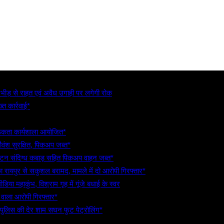
, भीड़ से राहत एवं अवैध उगाही पर लगेगी रोक
्त कार्रवाई*
गरूकता कार्यशाला आयोजित*
गौवंश सुरक्षित, पिकअप जब्त*
5 टन संदिग्ध कबाड़ सहित पिकअप वाहन जब्त*
रायपुर से सकुशल बरामद, मामले में दो आरोपी गिरफ्तार*
िया महाकुंभ, विश्राम गृह में गूंजे बधाई के स्वर
े वाला आरोपी गिरफ्तार*
 पुलिस की देर शाम सघन फुट पेट्रोलिंग*