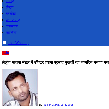
रायगढ़
लैलूंगा
घरघोड़ा
धरमजयगढ़
पत्थलगांव
खरसिया
Join Whatsup
लैलूंगा
लैलूंगा भाजपा मंडल में डॉक्टर श्यामा प्रसाद मुखर्जी का जन्मदिन मनाया गया
By
Rakesh Jaiswal
Jul 6, 2025