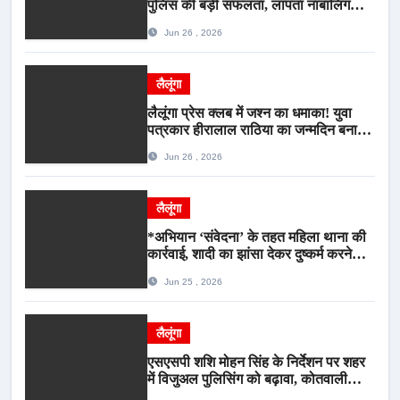
पुलिस की बड़ी सफलता, लापता नाबालिग
बालिका रायपुर से सकुशल बरामद, मामले में दो
Jun 26 , 2026
आरोपी गिरफ्तार*
लैलूंगा
लैलूंगा प्रेस क्लब में जश्न का धमाका! युवा
पत्रकार हीरालाल राठिया का जन्मदिन बना
मीडिया महाकुंभ, विश्राम गृह में गूंजे बधाई के
Jun 26 , 2026
स्वर
लैलूंगा
*अभियान ‘संवेदना’ के तहत महिला थाना की
कार्रवाई, शादी का झांसा देकर दुष्कर्म करने
वाला आरोपी गिरफ्तार*
Jun 25 , 2026
लैलूंगा
एसएसपी शशि मोहन सिंह के निर्देशन पर शहर
में विजुअल पुलिसिंग को बढ़ावा, कोतवाली
पुलिस की देर शाम सघन फुट पेट्रोलिंग*