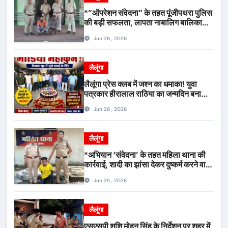
*”ऑपरेशन संवेदना” के तहत पूंजीपथरा पुलिस
की बड़ी सफलता, लापता नाबालिग बालिका
रायपुर से सकुशल बरामद, मामले में दो आरोपी
Jun 26 , 2026
गिरफ्तार*
लैलूंगा
लैलूंगा प्रेस क्लब में जश्न का धमाका! युवा
पत्रकार हीरालाल राठिया का जन्मदिन बना
मीडिया महाकुंभ, विश्राम गृह में गूंजे बधाई के
Jun 26 , 2026
स्वर
लैलूंगा
*अभियान ‘संवेदना’ के तहत महिला थाना की
कार्रवाई, शादी का झांसा देकर दुष्कर्म करने वाला
आरोपी गिरफ्तार*
Jun 25 , 2026
लैलूंगा
एसएसपी शशि मोहन सिंह के निर्देशन पर शहर में