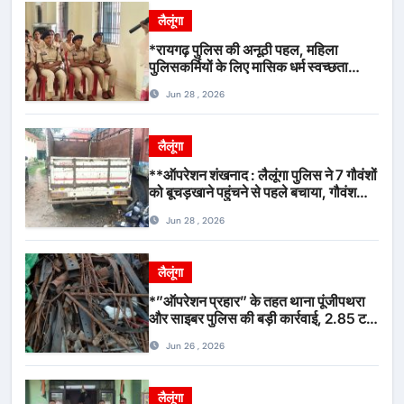
लैलूंगा
*रायगढ़ पुलिस की अनूठी पहल, महिला
पुलिसकर्मियों के लिए मासिक धर्म स्वच्छता
जागरूकता कार्यशाला आयोजित*
Jun 28 , 2026
लैलूंगा
**ऑपरेशन शंखनाद : लैलूंगा पुलिस ने 7 गौवंशों
को बूचड़खाने पहुंचने से पहले बचाया, गौवंश
सुरक्षित, पिकअप जब्त*
Jun 28 , 2026
लैलूंगा
*”ऑपरेशन प्रहार” के तहत थाना पूंजीपथरा
और साइबर पुलिस की बड़ी कार्रवाई, 2.85 टन
संदिग्ध कबाड़ सहित पिकअप वाहन जब्त*
Jun 26 , 2026
लैलूंगा