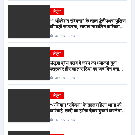
लैलूंगा
*”ऑपरेशन संवेदना” के तहत पूंजीपथरा पुलिस
की बड़ी सफलता, लापता नाबालिग बालिका
रायपुर से सकुशल बरामद, मामले में दो आरोपी
Jun 26 , 2026
गिरफ्तार*
लैलूंगा
लैलूंगा प्रेस क्लब में जश्न का धमाका! युवा
पत्रकार हीरालाल राठिया का जन्मदिन बना
मीडिया महाकुंभ, विश्राम गृह में गूंजे बधाई के
Jun 26 , 2026
स्वर
लैलूंगा
*अभियान ‘संवेदना’ के तहत महिला थाना की
कार्रवाई, शादी का झांसा देकर दुष्कर्म करने वाला
आरोपी गिरफ्तार*
Jun 25 , 2026