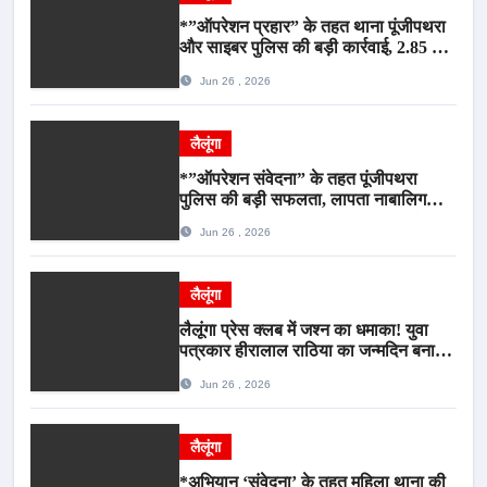
*”ऑपरेशन प्रहार” के तहत थाना पूंजीपथरा
और साइबर पुलिस की बड़ी कार्रवाई, 2.85 टन
संदिग्ध कबाड़ सहित पिकअप वाहन जब्त*
Jun 26 , 2026
लैलूंगा
*”ऑपरेशन संवेदना” के तहत पूंजीपथरा
पुलिस की बड़ी सफलता, लापता नाबालिग
बालिका रायपुर से सकुशल बरामद, मामले में दो
Jun 26 , 2026
आरोपी गिरफ्तार*
लैलूंगा
लैलूंगा प्रेस क्लब में जश्न का धमाका! युवा
पत्रकार हीरालाल राठिया का जन्मदिन बना
मीडिया महाकुंभ, विश्राम गृह में गूंजे बधाई के
Jun 26 , 2026
स्वर
लैलूंगा
*अभियान ‘संवेदना’ के तहत महिला थाना की