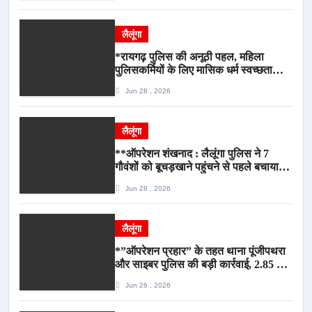
लैलूंगा
*रायगढ़ पुलिस की अनूठी पहल, महिला
पुलिसकर्मियों के लिए मासिक धर्म स्वच्छता
जागरूकता कार्यशाला आयोजित*
Jun 28 , 2026
लैलूंगा
**ऑपरेशन शंखनाद : लैलूंगा पुलिस ने 7
गौवंशों को बूचड़खाने पहुंचने से पहले बचाया,
गौवंश सुरक्षित, पिकअप जब्त*
Jun 28 , 2026
लैलूंगा
*”ऑपरेशन प्रहार” के तहत थाना पूंजीपथरा
और साइबर पुलिस की बड़ी कार्रवाई, 2.85 टन
संदिग्ध कबाड़ सहित पिकअप वाहन जब्त*
Jun 26 , 2026