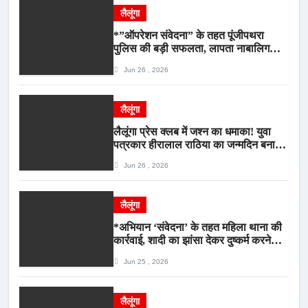
लैलूंगा
*”ऑपरेशन संवेदना” के तहत पूंजीपथरा
पुलिस की बड़ी सफलता, लापता नाबालिग
बालिका रायपुर से सकुशल बरामद, मामले में दो
Jun 26 , 2026
आरोपी गिरफ्तार*
लैलूंगा
लैलूंगा प्रेस क्लब में जश्न का धमाका! युवा
पत्रकार हीरालाल राठिया का जन्मदिन बना
मीडिया महाकुंभ, विश्राम गृह में गूंजे बधाई के
Jun 26 , 2026
स्वर
लैलूंगा
*अभियान ‘संवेदना’ के तहत महिला थाना की
कार्रवाई, शादी का झांसा देकर दुष्कर्म करने
वाला आरोपी गिरफ्तार*
Jun 25 , 2026
लैलूंगा