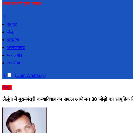
आपके हक की बुलंद आवाज़
रायगढ़
लैलूंगा
घरघोड़ा
धरमजयगढ़
पत्थलगांव
खरसिया
Join Whatsup
लैलूंगा
लैलूंगा में मुख्यमंत्री कन्याविवाह का सफल आयोजन 30 जोड़ो का सामूहिक व