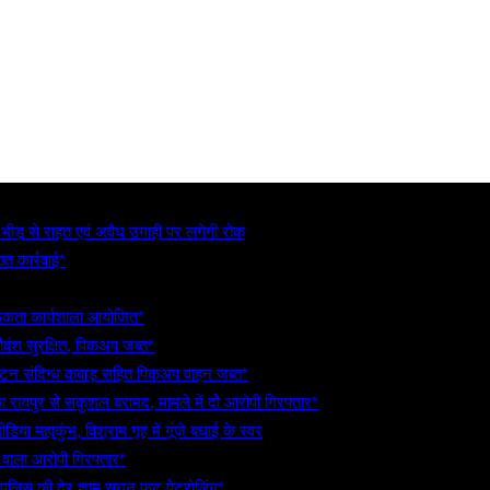
, भीड़ से राहत एवं अवैध उगाही पर लगेगी रोक
्त कार्रवाई*
गरूकता कार्यशाला आयोजित*
गौवंश सुरक्षित, पिकअप जब्त*
5 टन संदिग्ध कबाड़ सहित पिकअप वाहन जब्त*
रायपुर से सकुशल बरामद, मामले में दो आरोपी गिरफ्तार*
िया महाकुंभ, विश्राम गृह में गूंजे बधाई के स्वर
े वाला आरोपी गिरफ्तार*
 पुलिस की देर शाम सघन फुट पेट्रोलिंग*