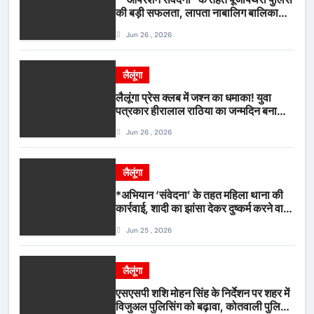
की बड़ी सफलता, लापता नाबालिग बालिका
रायपुर से सकुशल बरामद, मामले में दो आरोपी
Jun 26 , 2026
गिरफ्तार*
लैलूंगा
लैलूंगा प्रेस क्लब में जश्न का धमाका! युवा
पत्रकार हीरालाल राठिया का जन्मदिन बना
मीडिया महाकुंभ, विश्राम गृह में गूंजे बधाई के
Jun 26 , 2026
स्वर
लैलूंगा
*अभियान ‘संवेदना’ के तहत महिला थाना की
कार्रवाई, शादी का झांसा देकर दुष्कर्म करने वाला
आरोपी गिरफ्तार*
Jun 25 , 2026
लैलूंगा
एसएसपी शशि मोहन सिंह के निर्देशन पर शहर में
विजुअल पुलिसिंग को बढ़ावा, कोतवाली पुलिस