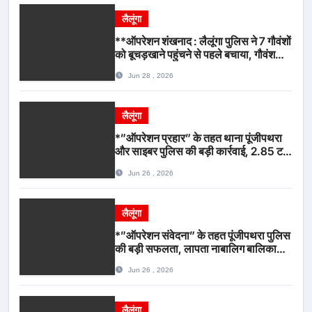
लैलूंगा
**ऑपरेशन शंखनाद : लैलूंगा पुलिस ने 7 गौवंशों
को बूचड़खाने पहुंचने से पहले बचाया, गौवंश
सुरक्षित, पिकअप जब्त*
Jun 28 , 2026
लैलूंगा
*”ऑपरेशन प्रहार” के तहत थाना पूंजीपथरा
और साइबर पुलिस की बड़ी कार्रवाई, 2.85 टन
संदिग्ध कबाड़ सहित पिकअप वाहन जब्त*
Jun 26 , 2026
लैलूंगा
*”ऑपरेशन संवेदना” के तहत पूंजीपथरा पुलिस
की बड़ी सफलता, लापता नाबालिग बालिका
रायपुर से सकुशल बरामद, मामले में दो आरोपी
Jun 26 , 2026
गिरफ्तार*
लैलूंगा