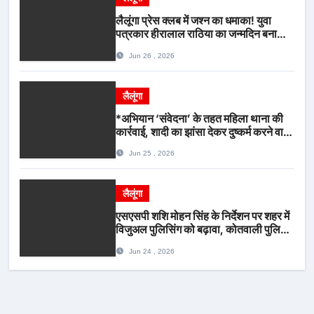
लैलूंगा प्रेस क्लब में जश्न का धमाका! युवा
पत्रकार हीरालाल राठिया का जन्मदिन बना
मीडिया महाकुंभ, विश्राम गृह में गूंजे बधाई के
Jun 26 , 2026
स्वर
लैलूंगा
*अभियान ‘संवेदना’ के तहत महिला थाना की
कार्रवाई, शादी का झांसा देकर दुष्कर्म करने वाला
आरोपी गिरफ्तार*
Jun 25 , 2026
लैलूंगा
एसएसपी शशि मोहन सिंह के निर्देशन पर शहर में
विजुअल पुलिसिंग को बढ़ावा, कोतवाली पुलिस
की देर शाम सघन फुट पेट्रोलिंग*
Jun 24 , 2026