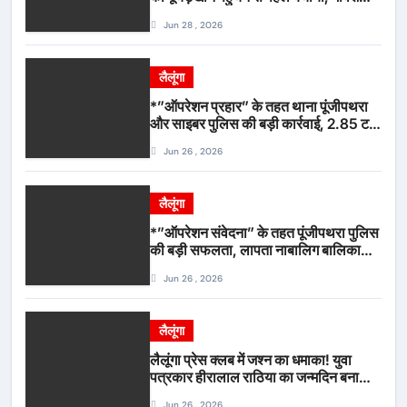
सुरक्षित, पिकअप जब्त*
Jun 28 , 2026
लैलूंगा
*”ऑपरेशन प्रहार” के तहत थाना पूंजीपथरा
और साइबर पुलिस की बड़ी कार्रवाई, 2.85 टन
संदिग्ध कबाड़ सहित पिकअप वाहन जब्त*
Jun 26 , 2026
लैलूंगा
*”ऑपरेशन संवेदना” के तहत पूंजीपथरा पुलिस
की बड़ी सफलता, लापता नाबालिग बालिका
रायपुर से सकुशल बरामद, मामले में दो आरोपी
Jun 26 , 2026
गिरफ्तार*
लैलूंगा
लैलूंगा प्रेस क्लब में जश्न का धमाका! युवा
पत्रकार हीरालाल राठिया का जन्मदिन बना
मीडिया महाकुंभ, विश्राम गृह में गूंजे बधाई के
Jun 26 , 2026