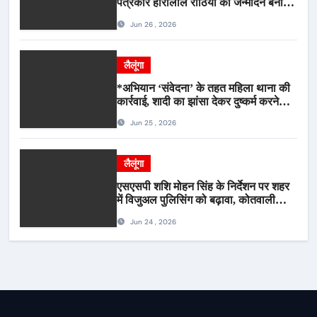
पत्रकार हीरालाल राठिया का जन्मदिन बना
मीडिया महाकुंभ, विश्राम गृह में गूंजे बधाई के
Jun 26 , 2026
स्वर
लैलूंगा
*अभियान ‘संवेदना’ के तहत महिला थाना की
कार्रवाई, शादी का झांसा देकर दुष्कर्म करने
वाला आरोपी गिरफ्तार*
Jun 25 , 2026
लैलूंगा
एसएसपी शशि मोहन सिंह के निर्देशन पर शहर
में विजुअल पुलिसिंग को बढ़ावा, कोतवाली
पुलिस की देर शाम सघन फुट पेट्रोलिंग*
Jun 24 , 2026