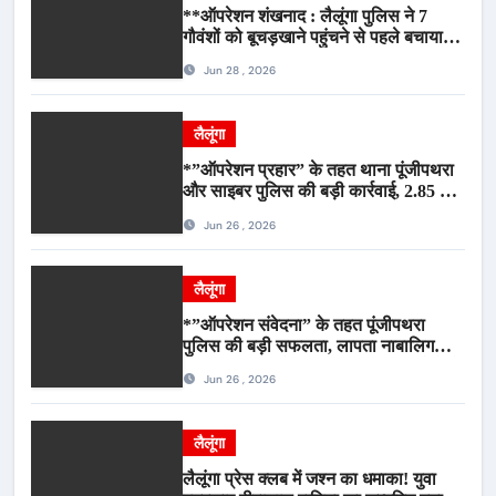
**ऑपरेशन शंखनाद : लैलूंगा पुलिस ने 7
गौवंशों को बूचड़खाने पहुंचने से पहले बचाया,
गौवंश सुरक्षित, पिकअप जब्त*
Jun 28 , 2026
लैलूंगा
*”ऑपरेशन प्रहार” के तहत थाना पूंजीपथरा
और साइबर पुलिस की बड़ी कार्रवाई, 2.85 टन
संदिग्ध कबाड़ सहित पिकअप वाहन जब्त*
Jun 26 , 2026
लैलूंगा
*”ऑपरेशन संवेदना” के तहत पूंजीपथरा
पुलिस की बड़ी सफलता, लापता नाबालिग
बालिका रायपुर से सकुशल बरामद, मामले में दो
Jun 26 , 2026
आरोपी गिरफ्तार*
लैलूंगा
लैलूंगा प्रेस क्लब में जश्न का धमाका! युवा