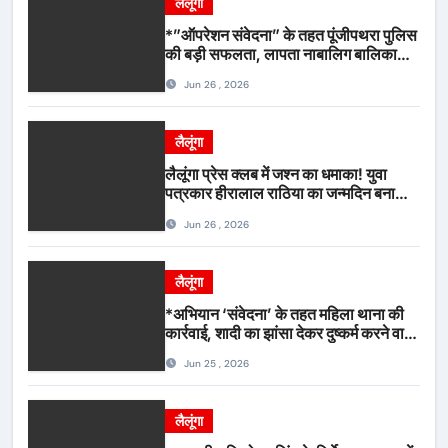
लैलूंगा
*”ऑपरेशन संवेदना” के तहत पूंजीपथरा पुलिस
की बड़ी सफलता, लापता नाबालिग बालिका
रायपुर से सकुशल बरामद, मामले में दो आरोपी
Jun 26 , 2026
गिरफ्तार*
लैलूंगा
लैलूंगा प्रेस क्लब में जश्न का धमाका! युवा
पत्रकार हीरालाल राठिया का जन्मदिन बना
मीडिया महाकुंभ, विश्राम गृह में गूंजे बधाई के
Jun 26 , 2026
स्वर
लैलूंगा
*अभियान ‘संवेदना’ के तहत महिला थाना की
कार्रवाई, शादी का झांसा देकर दुष्कर्म करने वाला
आरोपी गिरफ्तार*
Jun 25 , 2026
लैलूंगा