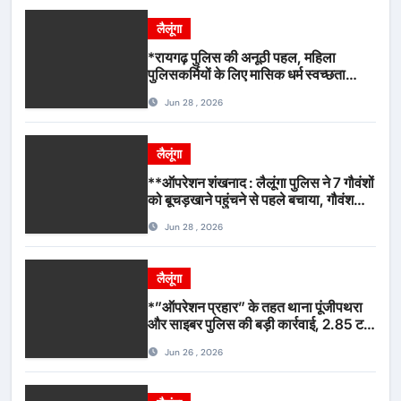
लैलूंगा
*रायगढ़ पुलिस की अनूठी पहल, महिला
पुलिसकर्मियों के लिए मासिक धर्म स्वच्छता
जागरूकता कार्यशाला आयोजित*
Jun 28 , 2026
लैलूंगा
**ऑपरेशन शंखनाद : लैलूंगा पुलिस ने 7 गौवंशों
को बूचड़खाने पहुंचने से पहले बचाया, गौवंश
सुरक्षित, पिकअप जब्त*
Jun 28 , 2026
लैलूंगा
*”ऑपरेशन प्रहार” के तहत थाना पूंजीपथरा
और साइबर पुलिस की बड़ी कार्रवाई, 2.85 टन
संदिग्ध कबाड़ सहित पिकअप वाहन जब्त*
Jun 26 , 2026