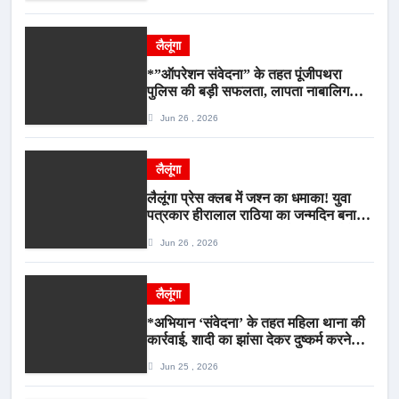
लैलूंगा
*”ऑपरेशन संवेदना” के तहत पूंजीपथरा
पुलिस की बड़ी सफलता, लापता नाबालिग
बालिका रायपुर से सकुशल बरामद, मामले में दो
Jun 26 , 2026
आरोपी गिरफ्तार*
लैलूंगा
लैलूंगा प्रेस क्लब में जश्न का धमाका! युवा
पत्रकार हीरालाल राठिया का जन्मदिन बना
मीडिया महाकुंभ, विश्राम गृह में गूंजे बधाई के
Jun 26 , 2026
स्वर
लैलूंगा
*अभियान ‘संवेदना’ के तहत महिला थाना की
कार्रवाई, शादी का झांसा देकर दुष्कर्म करने
वाला आरोपी गिरफ्तार*
Jun 25 , 2026