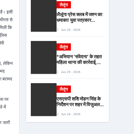
गिरफ्तार*
लैलूंगा
 है। इसी
लैलूंगा प्रेस क्लब में जश्न का
ंभीरता से
धमाका! युवा पत्रकार
हीरालाल राठिया का जन्मदिन
 मिली कि
Jun 26 , 2026
बना मीडिया महाकुंभ, विश्राम
पुलिस
गृह में गूंजे बधाई के स्वर
ोपी
लैलूंगा
*अभियान ‘संवेदना’ के तहत
महिला थाना की कार्रवाई,
ा, लेकिन
शादी का झांसा देकर दुष्कर्म
ामद
Jun 25 , 2026
करने वाला आरोपी गिरफ्तार*
जा बरामद
लैलूंगा
एसएसपी शशि मोहन सिंह के
ंजा पर
निर्देशन पर शहर में विजुअल
 में
पुलिसिंग को बढ़ावा,
Jun 24 , 2026
कोतवाली पुलिस की देर शाम
सघन फुट पेट्रोलिंग*
श जारी