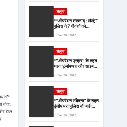
आयोजित*
लैलूंगा
**ऑपरेशन शंखनाद : लैलूंगा
पुलिस ने 7 गौवंशों को
बूचड़खाने पहुंचने से पहले
Jun 28 , 2026
बचाया, गौवंश सुरक्षित,
पिकअप जब्त*
लैलूंगा
*”ऑपरेशन प्रहार” के तहत
थाना पूंजीपथरा और साइबर
पुलिस की बड़ी कार्रवाई,
Jun 26 , 2026
2.85 टन संदिग्ध कबाड़
सहित पिकअप वाहन जब्त*
लैलूंगा
 आघात”*
*”ऑपरेशन संवेदना” के तहत
ो गांजा,
पूंजीपथरा पुलिस की बड़ी
सफलता, लापता नाबालिग
शेष चेंबर
Jun 26 , 2026
बालिका रायपुर से सकुशल
ं
बरामद, मामले में दो आरोपी