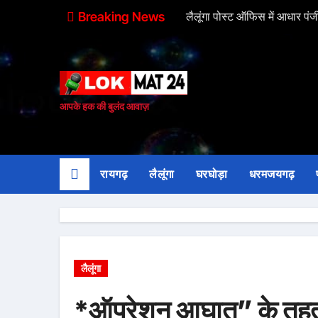
Breaking News
लैलूंगा पोस्ट ऑफिस में आधार पंजी
आपके हक की बुलंद आवाज़
रायगढ़
लैलूंगा
घरघोड़ा
धरमजयगढ़
लैलूंगा
*ऑपरेशन आघात” के तहत र