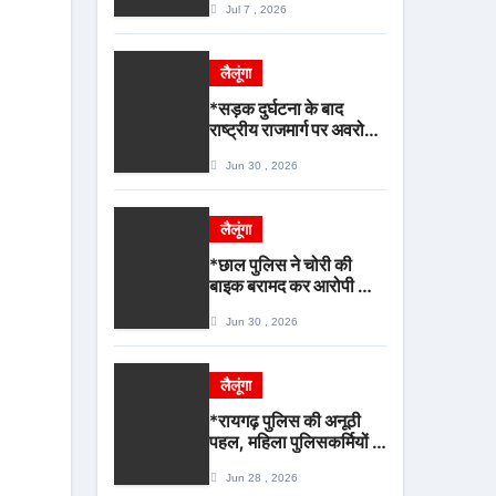
Jul 7 , 2026
भीड़ से राहत एवं अवैध उगाही
पर लगेगी रोक
लैलूंगा
*सड़क दुर्घटना के बाद
राष्ट्रीय राजमार्ग पर अवरोध
करने वालों पर पुसौर पुलिस
Jun 30 , 2026
की सख्त कार्रवाई*
लैलूंगा
*छाल पुलिस ने चोरी की
बाइक बरामद कर आरोपी को
किया गिरफ्तार*
Jun 30 , 2026
लैलूंगा
*रायगढ़ पुलिस की अनूठी
पहल, महिला पुलिसकर्मियों के
लिए मासिक धर्म स्वच्छता
Jun 28 , 2026
जागरूकता कार्यशाला