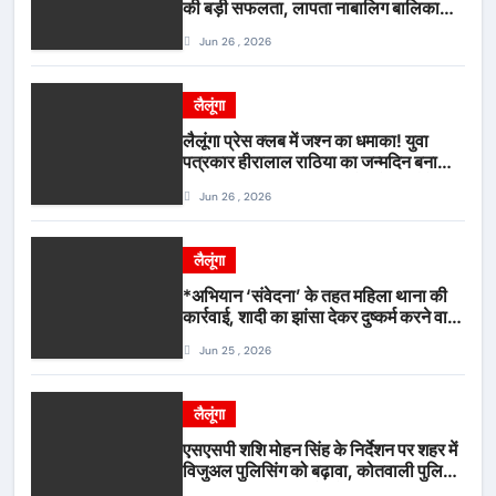
की बड़ी सफलता, लापता नाबालिग बालिका
रायपुर से सकुशल बरामद, मामले में दो आरोपी
Jun 26 , 2026
गिरफ्तार*
लैलूंगा
लैलूंगा प्रेस क्लब में जश्न का धमाका! युवा
पत्रकार हीरालाल राठिया का जन्मदिन बना
मीडिया महाकुंभ, विश्राम गृह में गूंजे बधाई के
Jun 26 , 2026
स्वर
लैलूंगा
*अभियान ‘संवेदना’ के तहत महिला थाना की
कार्रवाई, शादी का झांसा देकर दुष्कर्म करने वाला
आरोपी गिरफ्तार*
Jun 25 , 2026
लैलूंगा
एसएसपी शशि मोहन सिंह के निर्देशन पर शहर में
विजुअल पुलिसिंग को बढ़ावा, कोतवाली पुलिस
की देर शाम सघन फुट पेट्रोलिंग*