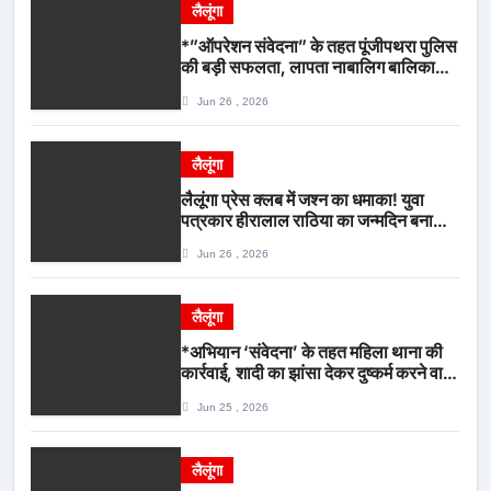
लैलूंगा
*”ऑपरेशन संवेदना” के तहत पूंजीपथरा पुलिस
की बड़ी सफलता, लापता नाबालिग बालिका
रायपुर से सकुशल बरामद, मामले में दो आरोपी
Jun 26 , 2026
गिरफ्तार*
लैलूंगा
लैलूंगा प्रेस क्लब में जश्न का धमाका! युवा
पत्रकार हीरालाल राठिया का जन्मदिन बना
मीडिया महाकुंभ, विश्राम गृह में गूंजे बधाई के
Jun 26 , 2026
स्वर
लैलूंगा
*अभियान ‘संवेदना’ के तहत महिला थाना की
कार्रवाई, शादी का झांसा देकर दुष्कर्म करने वाला
आरोपी गिरफ्तार*
Jun 25 , 2026
लैलूंगा