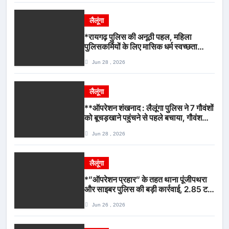
लैलूंगा
*रायगढ़ पुलिस की अनूठी पहल, महिला
पुलिसकर्मियों के लिए मासिक धर्म स्वच्छता
जागरूकता कार्यशाला आयोजित*
Jun 28 , 2026
लैलूंगा
**ऑपरेशन शंखनाद : लैलूंगा पुलिस ने 7 गौवंशों
को बूचड़खाने पहुंचने से पहले बचाया, गौवंश
सुरक्षित, पिकअप जब्त*
Jun 28 , 2026
लैलूंगा
*”ऑपरेशन प्रहार” के तहत थाना पूंजीपथरा
और साइबर पुलिस की बड़ी कार्रवाई, 2.85 टन
संदिग्ध कबाड़ सहित पिकअप वाहन जब्त*
Jun 26 , 2026