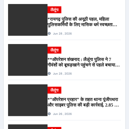
लैलूंगा
*रायगढ़ पुलिस की अनूठी पहल, महिला
पुलिसकर्मियों के लिए मासिक धर्म स्वच्छता
जागरूकता कार्यशाला आयोजित*
Jun 28 , 2026
लैलूंगा
**ऑपरेशन शंखनाद : लैलूंगा पुलिस ने 7
गौवंशों को बूचड़खाने पहुंचने से पहले बचाया,
गौवंश सुरक्षित, पिकअप जब्त*
Jun 28 , 2026
लैलूंगा
*”ऑपरेशन प्रहार” के तहत थाना पूंजीपथरा
और साइबर पुलिस की बड़ी कार्रवाई, 2.85 टन
संदिग्ध कबाड़ सहित पिकअप वाहन जब्त*
Jun 26 , 2026