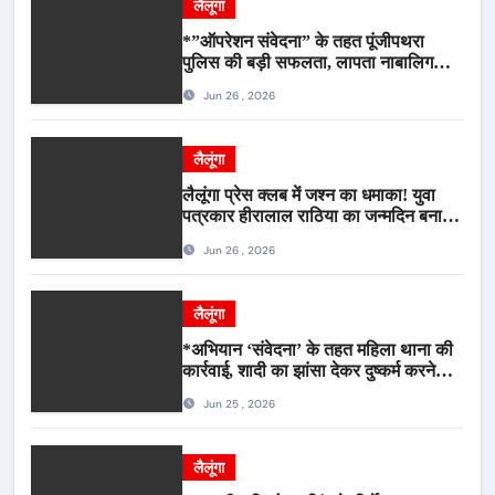
लैलूंगा
*”ऑपरेशन संवेदना” के तहत पूंजीपथरा
पुलिस की बड़ी सफलता, लापता नाबालिग
बालिका रायपुर से सकुशल बरामद, मामले में दो
Jun 26 , 2026
आरोपी गिरफ्तार*
लैलूंगा
लैलूंगा प्रेस क्लब में जश्न का धमाका! युवा
पत्रकार हीरालाल राठिया का जन्मदिन बना
मीडिया महाकुंभ, विश्राम गृह में गूंजे बधाई के
Jun 26 , 2026
स्वर
लैलूंगा
*अभियान ‘संवेदना’ के तहत महिला थाना की
कार्रवाई, शादी का झांसा देकर दुष्कर्म करने
वाला आरोपी गिरफ्तार*
Jun 25 , 2026
लैलूंगा