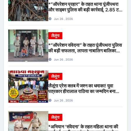
*”ऑपरेशन प्रहार” के तहत थाना पूंजीपथरा
और साइबर पुलिस की बड़ी कार्रवाई, 2.85 टन
संदिग्ध कबाड़ सहित पिकअप वाहन जब्त*
Jun 26 , 2026
लैलूंगा
*”ऑपरेशन संवेदना” के तहत पूंजीपथरा पुलिस
की बड़ी सफलता, लापता नाबालिग बालिका
रायपुर से सकुशल बरामद, मामले में दो आरोपी
Jun 26 , 2026
गिरफ्तार*
लैलूंगा
लैलूंगा प्रेस क्लब में जश्न का धमाका! युवा
पत्रकार हीरालाल राठिया का जन्मदिन बना
मीडिया महाकुंभ, विश्राम गृह में गूंजे बधाई के
Jun 26 , 2026
स्वर
लैलूंगा
*अभियान ‘संवेदना’ के तहत महिला थाना की