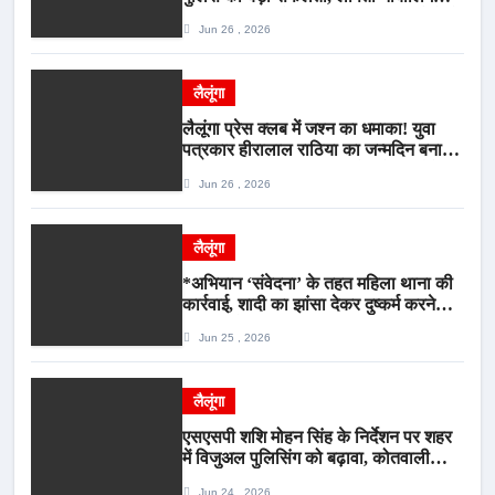
बालिका रायपुर से सकुशल बरामद, मामले में दो
Jun 26 , 2026
आरोपी गिरफ्तार*
लैलूंगा
लैलूंगा प्रेस क्लब में जश्न का धमाका! युवा
पत्रकार हीरालाल राठिया का जन्मदिन बना
मीडिया महाकुंभ, विश्राम गृह में गूंजे बधाई के
Jun 26 , 2026
स्वर
लैलूंगा
*अभियान ‘संवेदना’ के तहत महिला थाना की
कार्रवाई, शादी का झांसा देकर दुष्कर्म करने
वाला आरोपी गिरफ्तार*
Jun 25 , 2026
लैलूंगा
एसएसपी शशि मोहन सिंह के निर्देशन पर शहर
में विजुअल पुलिसिंग को बढ़ावा, कोतवाली
पुलिस की देर शाम सघन फुट पेट्रोलिंग*
Jun 24 , 2026