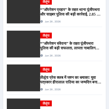
लैलूंगा
*”ऑपरेशन प्रहार” के तहत थाना पूंजीपथरा
और साइबर पुलिस की बड़ी कार्रवाई, 2.85 टन
संदिग्ध कबाड़ सहित पिकअप वाहन जब्त*
Jun 26 , 2026
लैलूंगा
*”ऑपरेशन संवेदना” के तहत पूंजीपथरा
पुलिस की बड़ी सफलता, लापता नाबालिग
बालिका रायपुर से सकुशल बरामद, मामले में दो
Jun 26 , 2026
आरोपी गिरफ्तार*
लैलूंगा
लैलूंगा प्रेस क्लब में जश्न का धमाका! युवा
पत्रकार हीरालाल राठिया का जन्मदिन बना
मीडिया महाकुंभ, विश्राम गृह में गूंजे बधाई के
Jun 26 , 2026
स्वर
लैलूंगा