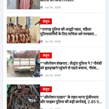
Jun 30 , 2026
लैलूंगा
*रायगढ़ पुलिस की अनूठी पहल, महिला
पुलिसकर्मियों के लिए मासिक धर्म स्वच्छता
जागरूकता कार्यशाला आयोजित*
Jun 28 , 2026
लैलूंगा
**ऑपरेशन शंखनाद : लैलूंगा पुलिस ने 7 गौवंशों
को बूचड़खाने पहुंचने से पहले बचाया, गौवंश
सुरक्षित, पिकअप जब्त*
Jun 28 , 2026
लैलूंगा
*”ऑपरेशन प्रहार” के तहत थाना पूंजीपथरा
और साइबर पुलिस की बड़ी कार्रवाई, 2.85 टन
संदिग्ध कबाड़ सहित पिकअप वाहन जब्त*