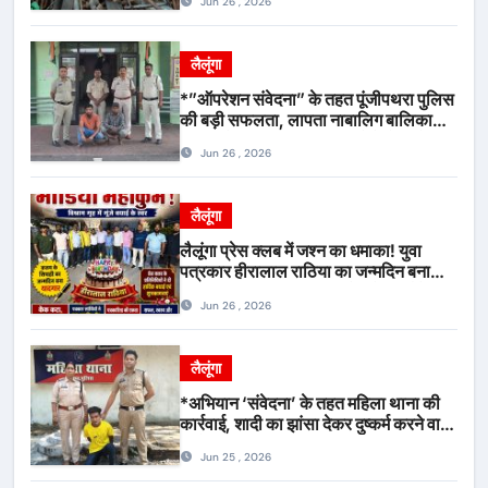
Jun 26 , 2026
लैलूंगा
*”ऑपरेशन संवेदना” के तहत पूंजीपथरा पुलिस
की बड़ी सफलता, लापता नाबालिग बालिका
रायपुर से सकुशल बरामद, मामले में दो आरोपी
Jun 26 , 2026
गिरफ्तार*
लैलूंगा
लैलूंगा प्रेस क्लब में जश्न का धमाका! युवा
पत्रकार हीरालाल राठिया का जन्मदिन बना
मीडिया महाकुंभ, विश्राम गृह में गूंजे बधाई के
Jun 26 , 2026
स्वर
लैलूंगा
*अभियान ‘संवेदना’ के तहत महिला थाना की
कार्रवाई, शादी का झांसा देकर दुष्कर्म करने वाला
आरोपी गिरफ्तार*
Jun 25 , 2026