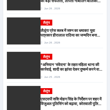
की बड़ी सफलता, लापता नाबालिग बालिका
रायपुर से सकुशल बरामद, मामले में दो आरोपी
Jun 26 , 2026
गिरफ्तार*
लैलूंगा
लैलूंगा प्रेस क्लब में जश्न का धमाका! युवा
पत्रकार हीरालाल राठिया का जन्मदिन बना
मीडिया महाकुंभ, विश्राम गृह में गूंजे बधाई के
Jun 26 , 2026
स्वर
लैलूंगा
*अभियान ‘संवेदना’ के तहत महिला थाना की
कार्रवाई, शादी का झांसा देकर दुष्कर्म करने वाला
आरोपी गिरफ्तार*
Jun 25 , 2026
लैलूंगा
एसएसपी शशि मोहन सिंह के निर्देशन पर शहर में
विजुअल पुलिसिंग को बढ़ावा, कोतवाली पुलिस
की देर शाम सघन फुट पेट्रोलिंग*