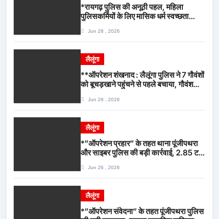
*रायगढ़ पुलिस की अनूठी पहल, महिला
पुलिसकर्मियों के लिए मासिक धर्म स्वच्छता
जागरूकता कार्यशाला आयोजित*
Jun 28 , 2026
लैलूंगा
**ऑपरेशन शंखनाद : लैलूंगा पुलिस ने 7 गौवंशों
को बूचड़खाने पहुंचने से पहले बचाया, गौवंश
सुरक्षित, पिकअप जब्त*
Jun 28 , 2026
लैलूंगा
*”ऑपरेशन प्रहार” के तहत थाना पूंजीपथरा
और साइबर पुलिस की बड़ी कार्रवाई, 2.85 टन
संदिग्ध कबाड़ सहित पिकअप वाहन जब्त*
Jun 26 , 2026
लैलूंगा
*”ऑपरेशन संवेदना” के तहत पूंजीपथरा पुलिस