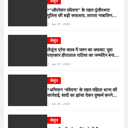
लैलूंगा
*”ऑपरेशन संवेदना” के तहत पूंजीपथरा
पुलिस की बड़ी सफलता, लापता नाबालिग
बालिका रायपुर से सकुशल बरामद, मामले में दो
Jun 26 , 2026
आरोपी गिरफ्तार*
लैलूंगा
लैलूंगा प्रेस क्लब में जश्न का धमाका! युवा
पत्रकार हीरालाल राठिया का जन्मदिन बना
मीडिया महाकुंभ, विश्राम गृह में गूंजे बधाई के
Jun 26 , 2026
स्वर
लैलूंगा
*अभियान ‘संवेदना’ के तहत महिला थाना की
कार्रवाई, शादी का झांसा देकर दुष्कर्म करने
वाला आरोपी गिरफ्तार*
Jun 25 , 2026
लैलूंगा