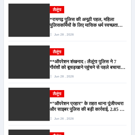
लैलूंगा
*रायगढ़ पुलिस की अनूठी पहल, महिला
पुलिसकर्मियों के लिए मासिक धर्म स्वच्छता
जागरूकता कार्यशाला आयोजित*
Jun 28 , 2026
लैलूंगा
**ऑपरेशन शंखनाद : लैलूंगा पुलिस ने 7
गौवंशों को बूचड़खाने पहुंचने से पहले बचाया,
गौवंश सुरक्षित, पिकअप जब्त*
Jun 28 , 2026
लैलूंगा
*”ऑपरेशन प्रहार” के तहत थाना पूंजीपथरा
और साइबर पुलिस की बड़ी कार्रवाई, 2.85 टन
संदिग्ध कबाड़ सहित पिकअप वाहन जब्त*
Jun 26 , 2026