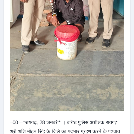
–00—*रायगढ़, 28 जनवरी* । वरिष्ठ पुलिस अधीक्षक रायगढ़
श्री शशि मोहन सिंह के जिले का पदभार ग्रहण करने के पश्चात