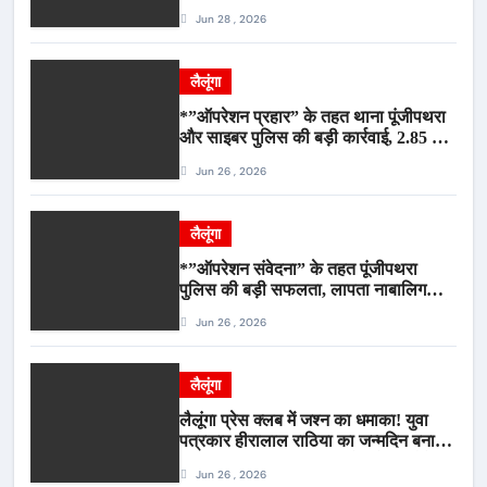
गौवंश सुरक्षित, पिकअप जब्त*
Jun 28 , 2026
लैलूंगा
*”ऑपरेशन प्रहार” के तहत थाना पूंजीपथरा
और साइबर पुलिस की बड़ी कार्रवाई, 2.85 टन
संदिग्ध कबाड़ सहित पिकअप वाहन जब्त*
Jun 26 , 2026
लैलूंगा
*”ऑपरेशन संवेदना” के तहत पूंजीपथरा
पुलिस की बड़ी सफलता, लापता नाबालिग
बालिका रायपुर से सकुशल बरामद, मामले में दो
Jun 26 , 2026
आरोपी गिरफ्तार*
लैलूंगा
लैलूंगा प्रेस क्लब में जश्न का धमाका! युवा
पत्रकार हीरालाल राठिया का जन्मदिन बना
मीडिया महाकुंभ, विश्राम गृह में गूंजे बधाई के
Jun 26 , 2026
स्वर