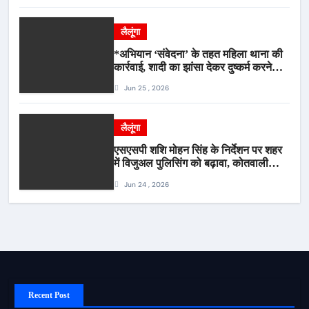
लैलूंगा
*अभियान ‘संवेदना’ के तहत महिला थाना की
कार्रवाई, शादी का झांसा देकर दुष्कर्म करने
वाला आरोपी गिरफ्तार*
Jun 25 , 2026
लैलूंगा
एसएसपी शशि मोहन सिंह के निर्देशन पर शहर
में विजुअल पुलिसिंग को बढ़ावा, कोतवाली
पुलिस की देर शाम सघन फुट पेट्रोलिंग*
Jun 24 , 2026
Recent Post