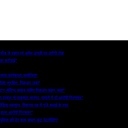
, भीड़ से राहत एवं अवैध उगाही पर लगेगी रोक
्त कार्रवाई*
गरूकता कार्यशाला आयोजित*
गौवंश सुरक्षित, पिकअप जब्त*
5 टन संदिग्ध कबाड़ सहित पिकअप वाहन जब्त*
रायपुर से सकुशल बरामद, मामले में दो आरोपी गिरफ्तार*
िया महाकुंभ, विश्राम गृह में गूंजे बधाई के स्वर
े वाला आरोपी गिरफ्तार*
 पुलिस की देर शाम सघन फुट पेट्रोलिंग*