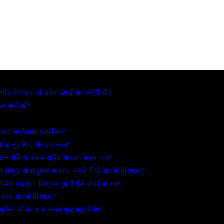
, भीड़ से राहत एवं अवैध उगाही पर लगेगी रोक
्त कार्रवाई*
गरूकता कार्यशाला आयोजित*
गौवंश सुरक्षित, पिकअप जब्त*
5 टन संदिग्ध कबाड़ सहित पिकअप वाहन जब्त*
रायपुर से सकुशल बरामद, मामले में दो आरोपी गिरफ्तार*
िया महाकुंभ, विश्राम गृह में गूंजे बधाई के स्वर
े वाला आरोपी गिरफ्तार*
 पुलिस की देर शाम सघन फुट पेट्रोलिंग*