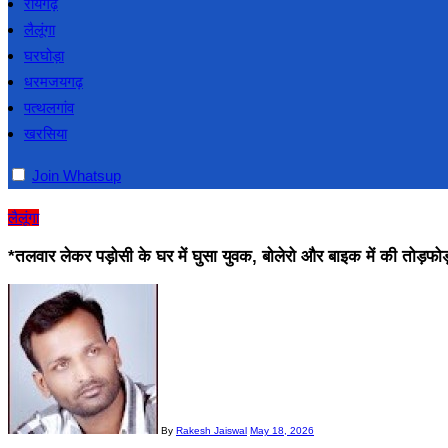
रायगढ़
लैलूंगा
घरघोड़ा
धरमजयगढ़
पत्थलगांव
खरसिया
Join Whatsup
लैलूंगा
*तलवार लेकर पड़ोसी के घर में घुसा युवक, बोलेरो और बाइक में की तोड़फोड
By
Rakesh Jaiswal
May 18, 2026