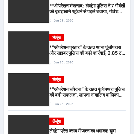
**ऑपरेशन शंखनाद : लैलूंगा पुलिस ने 7 गौवंशों
को बूचड़खाने पहुंचने से पहले बचाया, गौवंश
सुरक्षित, पिकअप जब्त*
Jun 28 , 2026
लैलूंगा
*”ऑपरेशन प्रहार” के तहत थाना पूंजीपथरा
और साइबर पुलिस की बड़ी कार्रवाई, 2.85 टन
संदिग्ध कबाड़ सहित पिकअप वाहन जब्त*
Jun 26 , 2026
लैलूंगा
*”ऑपरेशन संवेदना” के तहत पूंजीपथरा पुलिस
की बड़ी सफलता, लापता नाबालिग बालिका
रायपुर से सकुशल बरामद, मामले में दो आरोपी
Jun 26 , 2026
गिरफ्तार*
लैलूंगा
लैलूंगा प्रेस क्लब में जश्न का धमाका! युवा