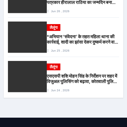
पत्रकार हीरालाल राठिया का जन्मदिन बना
मीडिया महाकुंभ, विश्राम गृह में गूंजे बधाई के
Jun 26 , 2026
स्वर
लैलूंगा
*अभियान ‘संवेदना’ के तहत महिला थाना की
कार्रवाई, शादी का झांसा देकर दुष्कर्म करने वाला
आरोपी गिरफ्तार*
Jun 25 , 2026
लैलूंगा
एसएसपी शशि मोहन सिंह के निर्देशन पर शहर में
विजुअल पुलिसिंग को बढ़ावा, कोतवाली पुलिस
की देर शाम सघन फुट पेट्रोलिंग*
Jun 24 , 2026