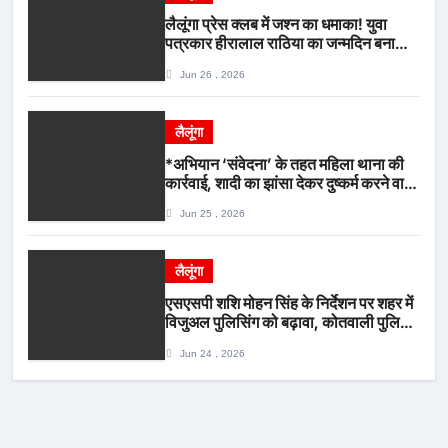
लैलूंगा प्रेस क्लब में जश्न का धमाका! युवा
पत्रकार हीरालाल राठिया का जन्मदिन बना
मीडिया महाकुंभ, विश्राम गृह में गूंजे बधाई के
Jun 26 , 2026
स्वर
लैलूंगा
*अभियान ‘संवेदना’ के तहत महिला थाना की
कार्रवाई, शादी का झांसा देकर दुष्कर्म करने वाला
आरोपी गिरफ्तार*
Jun 25 , 2026
लैलूंगा
एसएसपी शशि मोहन सिंह के निर्देशन पर शहर में
विजुअल पुलिसिंग को बढ़ावा, कोतवाली पुलिस
की देर शाम सघन फुट पेट्रोलिंग*
Jun 24 , 2026