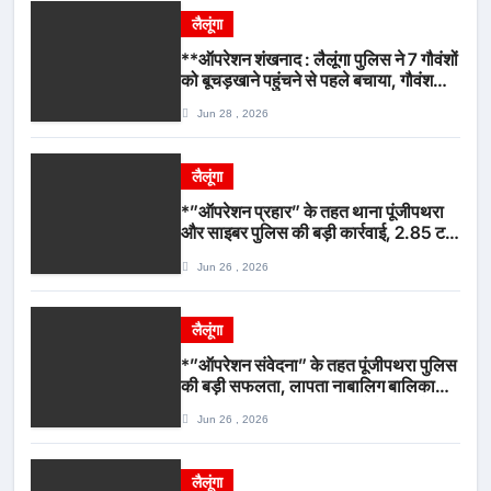
लैलूंगा
**ऑपरेशन शंखनाद : लैलूंगा पुलिस ने 7 गौवंशों
को बूचड़खाने पहुंचने से पहले बचाया, गौवंश
सुरक्षित, पिकअप जब्त*
Jun 28 , 2026
लैलूंगा
*”ऑपरेशन प्रहार” के तहत थाना पूंजीपथरा
और साइबर पुलिस की बड़ी कार्रवाई, 2.85 टन
संदिग्ध कबाड़ सहित पिकअप वाहन जब्त*
Jun 26 , 2026
लैलूंगा
*”ऑपरेशन संवेदना” के तहत पूंजीपथरा पुलिस
की बड़ी सफलता, लापता नाबालिग बालिका
रायपुर से सकुशल बरामद, मामले में दो आरोपी
Jun 26 , 2026
गिरफ्तार*
लैलूंगा